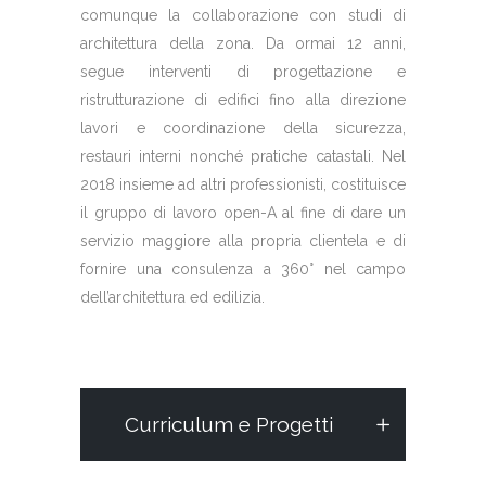
comunque la collaborazione con studi di
architettura della zona. Da ormai 12 anni,
segue interventi di progettazione e
ristrutturazione di edifici fino alla direzione
lavori e coordinazione della sicurezza,
restauri interni nonché pratiche catastali. Nel
2018 insieme ad altri professionisti, costituisce
il gruppo di lavoro open-A al fine di dare un
servizio maggiore alla propria clientela e di
fornire una consulenza a 360° nel campo
dell’architettura ed edilizia.
Curriculum e Progetti