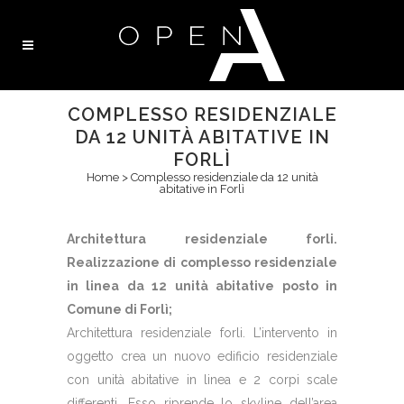
COMPLESSO RESIDENZIALE
DA 12 UNITÀ ABITATIVE IN
FORLÌ
Home
>
Complesso residenziale da 12 unità
abitative in Forlì
Architettura residenziale forli.
Realizzazione di complesso residenziale
in linea da 12 unità abitative posto in
Comune di Forlì;
Architettura residenziale forli. L’intervento in
oggetto crea un nuovo edificio residenziale
con unità abitative in linea e 2 corpi scale
differenti. Esso riprende lo skyline dell’area