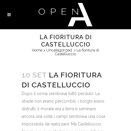
LA FIORITURA DI
CASTELLUCCIO
Home
>
Uncategorized
>
La fioritura di
Castelluccio
10 SET
LA FIORITURA
DI CASTELLUCCIO
Dopo il sisma sembrava tutto perduto. La
strade non erano percorribili, i borghi erano
distrutti, il morale era a terra e seminare
ancora una volta i campi sembrava una cosa
impossibile da realizzare. Ma Castelluccio,