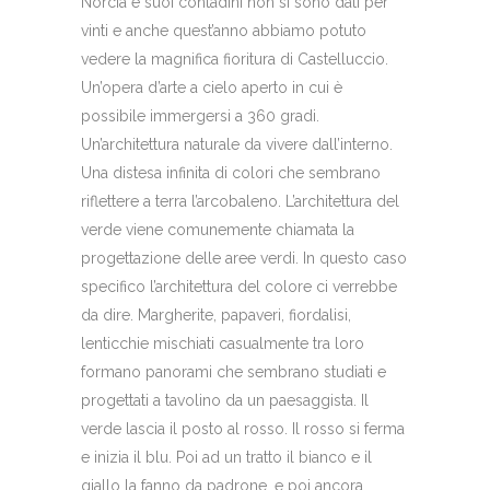
Norcia e suoi contadini non si sono dati per
vinti e anche quest’anno abbiamo potuto
vedere la magnifica fioritura di Castelluccio.
Un’opera d’arte a cielo aperto in cui è
possibile immergersi a 360 gradi.
Un’architettura naturale da vivere dall’interno.
Una distesa infinita di colori che sembrano
riflettere a terra l’arcobaleno. L’architettura del
verde viene comunemente chiamata la
progettazione delle aree verdi. In questo caso
specifico l’architettura del colore ci verrebbe
da dire. Margherite, papaveri, fiordalisi,
lenticchie mischiati casualmente tra loro
formano panorami che sembrano studiati e
progettati a tavolino da un paesaggista. Il
verde lascia il posto al rosso. Il rosso si ferma
e inizia il blu. Poi ad un tratto il bianco e il
giallo la fanno da padrone, e poi ancora