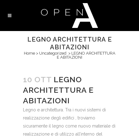
LEGNO ARCHITETTURA E
ABITAZIONI
Home
>
Uncategorized
>
LEGNO ARCHITETTURA
E ABITAZIONI
10 OTT
LEGNO
ARCHITETTURA E
ABITAZIONI
Legno e architettura. Tra i nuovi sistemi di
realizzazione degli edifici , troviamo
sicuramente il legno come nuovo materiale di
realizzazione e di utilizzo all’interno del